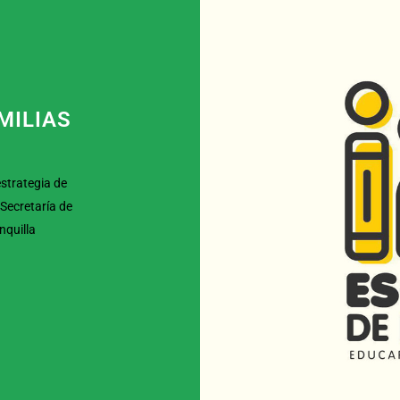
MILIAS
estrategia de
 Secretaría de
nquilla