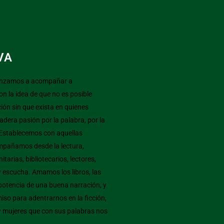
VA
enzamos a acompañar a
on la idea de que no es posible
ón sin que exista en quienes
ra pasión por la palabra, por la
s. Establecemos con aquellas
mpañamos desde la lectura,
arias, bibliotecarios, lectores,
y escucha. Amamos los libros, las
 potencia de una buena narración, y
so para adentrarnos en la ficción,
 mujeres que con sus palabras nos