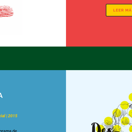
LEER MÁ
A
ial | 2015
ograma de