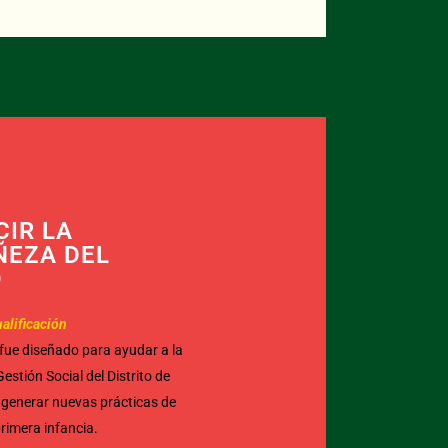
IR LA
ÑEZA DEL
O
alificación
fue diseñado para ayudar a la
estión Social del Distrito de
 generar nuevas prácticas de
primera infancia.