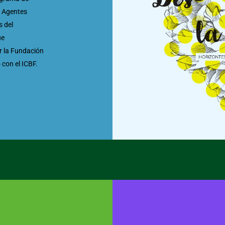
s Agentes
s del
ue
r la Fundación
o con el ICBF.