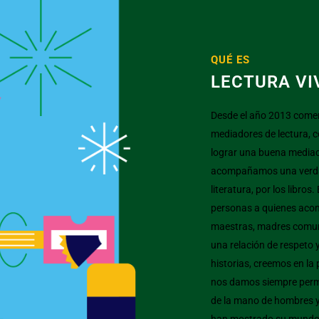
QUÉ ES
LECTURA VI
Desde el año 2013 com
mediadores de lectura, c
lograr una buena mediaci
acompañamos una verdade
literatura, por los libro
personas a quienes aco
maestras, madres comunit
una relación de respeto 
historias, creemos en la
nos damos siempre permi
de la mano de hombres y