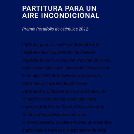
PARTITURA PARA UN
AIRE INCONDICIONAL
Premio Portafolio de estímulos 2012
Partitura para un Aire Incondicional fue el
resultado de un Laboratorio de Creación
organizado por la Fundación. Fue ganadora del
premio a la creación en Música del Portafolio de
Estímulos 2011 de la Secretaría de Cultura,
Patrimonio y Turismo del distrito de
Barranquilla. El laboratorio fue un espacio de
encuentro y exploración sostenido entre
músicos de la Banda Distrital Folclórica de la
ciudad, artistas visuales y músicos
contemporáneos. La idea era crear un ensamble
audiovisual a través de la experiencia de cada