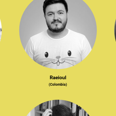
Raeioul
(Colombia)