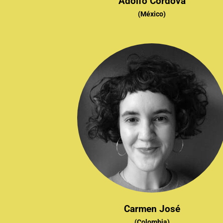
Adolfo Córdova
(México)
Carmen José
(Colombia)