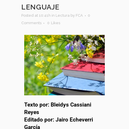
LENGUAJE
Posted at 10:41h
in
Lectura
by
FCA
0
Comments
0
Likes
Texto por: Bleidys Cassiani
Reyes
Editado por: Jairo Echeverri
García