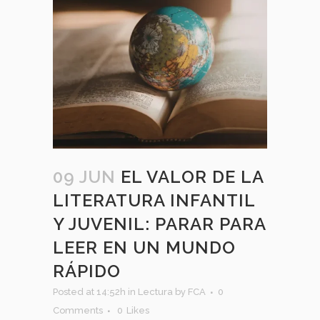
09 JUN
EL VALOR DE LA
LITERATURA INFANTIL
Y JUVENIL: PARAR PARA
LEER EN UN MUNDO
RÁPIDO
Posted at 14:52h
in
Lectura
by
FCA
0
Comments
0
Likes