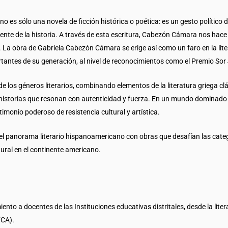
es sólo una novela de ficción histórica o poética: es un gesto político de
te de la historia. A través de esta escritura, Cabezón Cámara nos hace cu
 La obra de Gabriela Cabezón Cámara se erige así como un faro en la l
antes de su generación, al nivel de reconocimientos como el Premio Sor 
los géneros literarios, combinando elementos de la literatura griega clá
 historias que resonan con autenticidad y fuerza. En un mundo dominado por
onio poderoso de resistencia cultural y artística.
l panorama literario hispanoamericano con obras que desafían las cate
ltural en el continente americano.
o a docentes de las Instituciones educativas distritales, desde la litera
FCA).