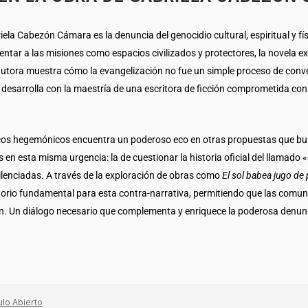
iela Cabezón Cámara es la denuncia del genocidio cultural, espiritual y fí
entar a las misiones como espacios civilizados y protectores, la novela e
 autora muestra cómo la evangelización no fue un simple proceso de convers
sarrolla con la maestría de una escritora de ficción comprometida con l
tóricos hegemónicos encuentra un poderoso eco en otras propuestas que b
en esta misma urgencia: la de cuestionar la historia oficial del llamado 
ilenciadas. A través de la exploración de obras como
El sol babea jugo de 
ritorio fundamental para esta contra-narrativa, permitiendo que las comun
ón. Un diálogo necesario que complementa y enriquece la poderosa denu