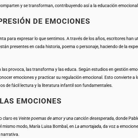
comparten y se transforman, contribuyendo así a la educación emocional
PRESIÓN DE EMOCIONES
enta para expresar lo que sentimos. A través de los años, escritores han ut
están presentes en cada historia, poema o personaje, haciendo de la experi
n las provoca, las transforma y las educa. Según estudios en gestión emoci
nocer emociones y practicar su regulación emocional. Esto convierte a l
s de fácil lectura y la literatura infantil son fundamentales.
 LAS EMOCIONES
o claro es
Veinte poemas de amor y una canción desesperada
, donde Pablo
Del mismo modo, María Luisa Bombal, en
La amortajada
, da voz a emocione
 narrativa.