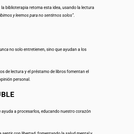
 la biblioterapia retoma esta idea, usando la lectura
ibimos y leemos para no sentirnos solos”
.
Nunca
no solo entretienen, sino que ayudan a los
s de lectura y el préstamo de libros fomentan el
opinión personal.
UBLE
que ayuda a procesarlos, educando nuestro corazón
a sentir con libertad, fomentando la salud mental y