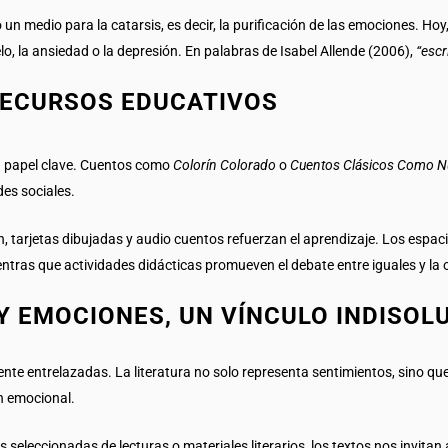
un medio para la catarsis, es decir, la purificación de las emociones. Hoy,
o, la ansiedad o la depresión. En palabras de Isabel Allende (2006),
“escr
 RECURSOS EDUCATIVOS
 un papel clave. Cuentos como
Colorín Colorado
o
Cuentos Clásicos Como 
des sociales.
arjetas dibujadas y audio cuentos refuerzan el aprendizaje. Los espacio
ientras que actividades didácticas promueven el debate entre iguales y la 
Y EMOCIONES, UN VÍNCULO INDISOL
nte entrelazadas. La literatura no solo representa sentimientos, sino 
n emocional.
seleccionadas de lecturas o materiales literarios, los textos nos invitan 