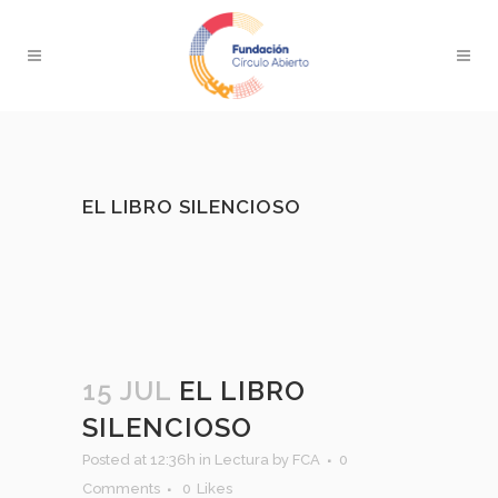
EL LIBRO SILENCIOSO
15 JUL
EL LIBRO
SILENCIOSO
Posted at 12:36h
in
Lectura
by
FCA
0
Comments
0
Likes