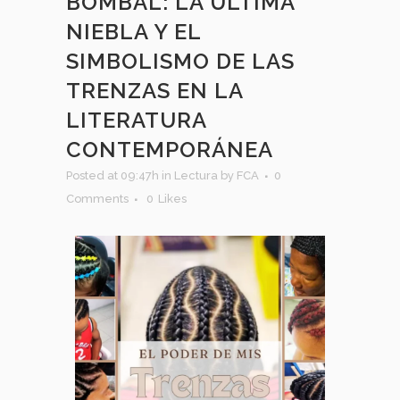
BOMBAL: LA ÚLTIMA
NIEBLA Y EL
SIMBOLISMO DE LAS
TRENZAS EN LA
LITERATURA
CONTEMPORÁNEA
Posted at 09:47h
in
Lectura
by
FCA
0
Comments
0
Likes