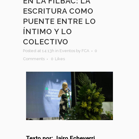
EN LA FILBAC: LA
ESCRITURA COMO
PUENTE ENTRE LO
ÍNTIMO Y LO
COLECTIVO
Posted at 14:13h
in
Eventos
by
FCA
0
Comments
0
Likes
Texto por: Jairo Echeverri