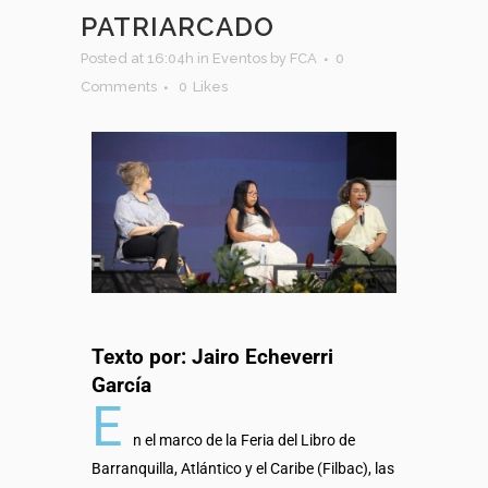
PATRIARCADO
Posted at 16:04h
in
Eventos
by
FCA
0
Comments
0
Likes
Texto por: Jairo Echeverri
García
E
n el marco de la Feria del Libro de
Barranquilla, Atlántico y el Caribe (Filbac), las