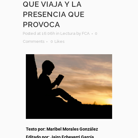
QUE VIAJA Y LA
PRESENCIA QUE
PROVOCA
Posted at 16:06h
in
Lectura
by
FCA
0
Comments
0
Likes
Texto por: Maribel Morales González
Editado por: Jairo Echeverri García