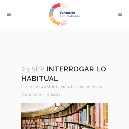
23 SEP
INTERROGAR LO
HABITUAL
Posted at 14:46h
in
Lectura
by
apacheco
0
Comments
0
Likes