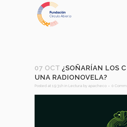
07 OCT
¿SOÑARÍAN LOS C
UNA RADIONOVELA?
Posted at 19:31h
in
Lectura
by
apacheco
0 Comm