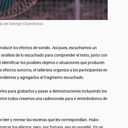
ía de George Chandrinos
 producir los efectos de sonido. Así pues, escuchamos un
análisis de lo escuchado para comprender el texto, junto con
 de identificar los posibles objetos o situaciones que producen
 efectos sonoros, el tallerista organiza a los participantes en
pondientes y agregarlos al fragmento escuchado.
cerlos para grabarlos y pasar a demostraciones incluyendo los
 entre todos creamos una radionovela para ir enterándonos de
de leer y recrear las escenas que les correspondían. Hubo
runcar los efectos, pero, por fortuna, eso no sucedió. En un