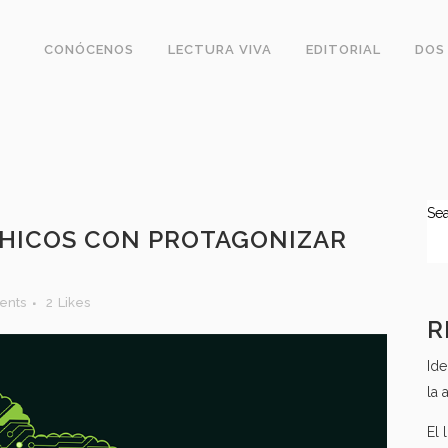
CONÓCENOS
LECTURA VIVA
EDITORIAL
DOS
Se
HICOS CON PROTAGONIZAR
ents
2
Likes
R
Ide
la 
El 