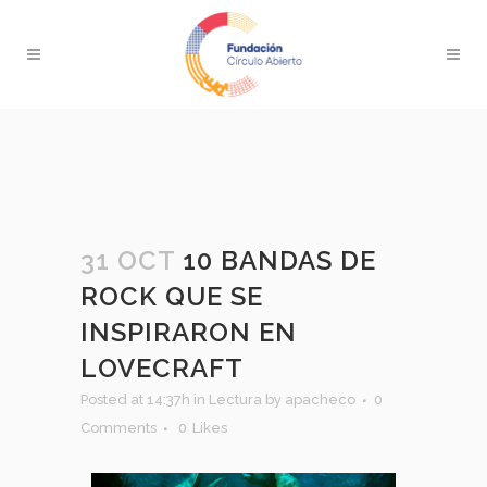
31 OCT
10 BANDAS DE
ROCK QUE SE
INSPIRARON EN
LOVECRAFT
Posted at 14:37h
in
Lectura
by
apacheco
0
Comments
0
Likes