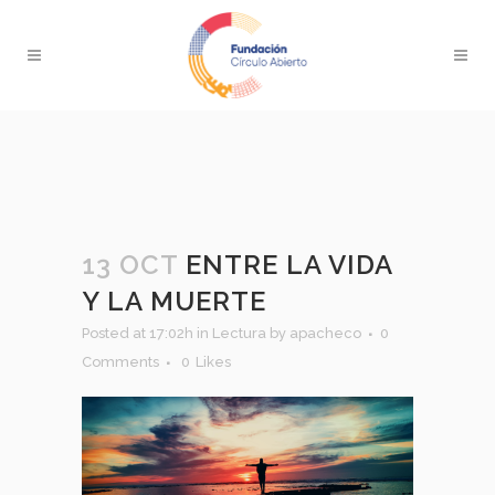
13 OCT
ENTRE LA VIDA
Y LA MUERTE
Posted at 17:02h
in
Lectura
by
apacheco
0
Comments
0
Likes