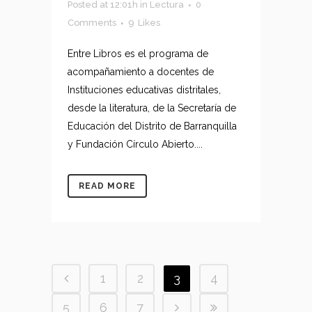
Posted at 12:01h
in
Lectura
0
Comments
9
Likes
Entre Libros es el programa de
acompañamiento a docentes de
Instituciones educativas distritales,
desde la literatura, de la Secretaría de
Educación del Distrito de Barranquilla
y Fundación Círculo Abierto....
READ MORE
1
2
3
4
5
6
7