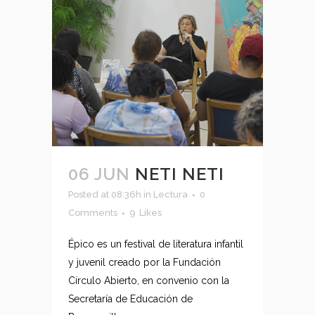
06 JUN
NETI NETI
Posted at 08:36h
in
Lectura
0
Comments
9
Likes
Épico es un festival de literatura infantil
y juvenil creado por la Fundación
Círculo Abierto, en convenio con la
Secretaría de Educación de